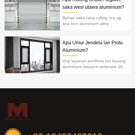
panyebaran geni, asap, lan gas
saka wesi utawa aluminium?
beracun......
Bahan saka rana rolling ora siji,
ana loro aluminium alloy
(aluminium) lan baja (wesi),
gumantung saka jinis lan tujuan. |
Apa Umur Jendela lan Pintu
Aluminium?
Urip layanan jendhela lan lawang
aluminium biasane antarane 15
lan 50 taun, gumantung saka jinis
lawang lan jendhela, kualitas
materi, lan lingkungan
panggunaan. Lawang lan
jendhela paduan aluminium b......