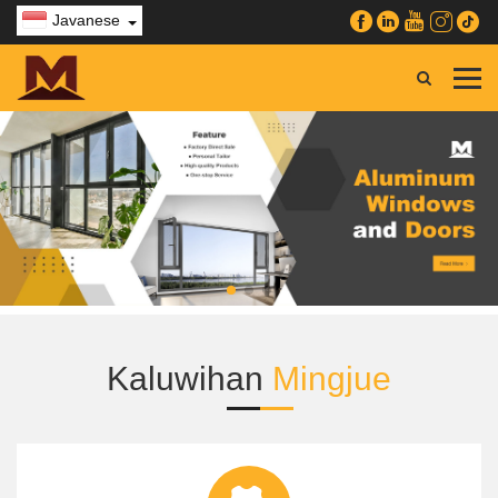
Javanese
Kaluwihan
Mingjue