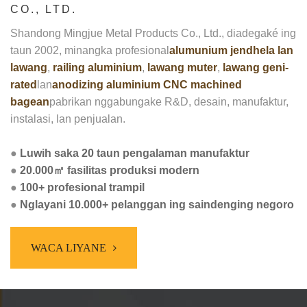
CO., LTD.
Shandong Mingjue Metal Products Co., Ltd., diadegaké ing
taun 2002, minangka profesional
alumunium
jendhela lan
lawang
,
railing aluminium
,
lawang muter
,
lawang geni-
rated
lan
anodizing aluminium CNC machined
bagean
pabrikan nggabungake R&D, desain, manufaktur,
instalasi, lan penjualan.
●
Luwih saka 20 taun pengalaman manufaktur
●
20.000㎡ fasilitas produksi modern
●
100+ profesional trampil
●
Nglayani 10.000+ pelanggan ing saindenging negoro
WACA LIYANE