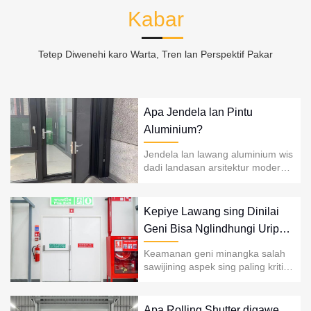
Kabar
Tetep Diwenehi karo Warta, Tren lan Perspektif Pakar
Apa Jendela lan Pintu
Aluminium?
Jendela lan lawang aluminium wis
dadi landasan arsitektur modern
amarga daya tahan, kekuatan,
efisiensi energi, lan desain sing
apik.
Kepiye Lawang sing Dinilai
Geni Bisa Nglindhungi Urip
lan Properti?
Keamanan geni minangka salah
sawijining aspek sing paling kritis
ing desain bangunan modern, lan
lawang sing dirating geni nduweni
peran penting kanggo nyepetake
Apa Rolling Shutter digawe